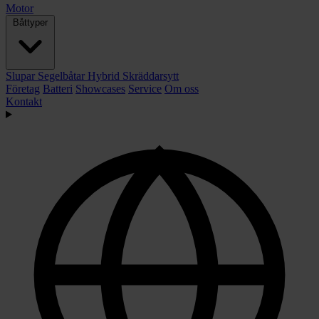
Motor
Båttyper
Slupar
Segelbåtar
Hybrid
Skräddarsytt
Företag
Batteri
Showcases
Service
Om oss
Kontakt