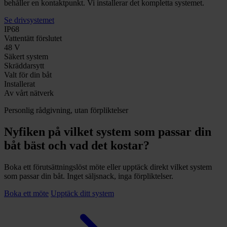
behåller en kontaktpunkt. Vi installerar det kompletta systemet.
Se drivsystemet
IP68
Vattentätt förslutet
48 V
Säkert system
Skräddarsytt
Valt för din båt
Installerat
Av vårt nätverk
Personlig rådgivning, utan förpliktelser
Nyfiken på vilket system som passar din
båt bäst och vad det kostar?
Boka ett förutsättningslöst möte eller upptäck direkt vilket system
som passar din båt. Inget säljsnack, inga förpliktelser.
Boka ett möte
Upptäck ditt system