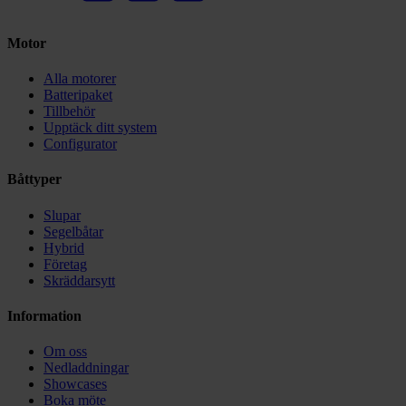
Motor
Alla motorer
Batteripaket
Tillbehör
Upptäck ditt system
Configurator
Båttyper
Slupar
Segelbåtar
Hybrid
Företag
Skräddarsytt
Information
Om oss
Nedladdningar
Showcases
Boka möte