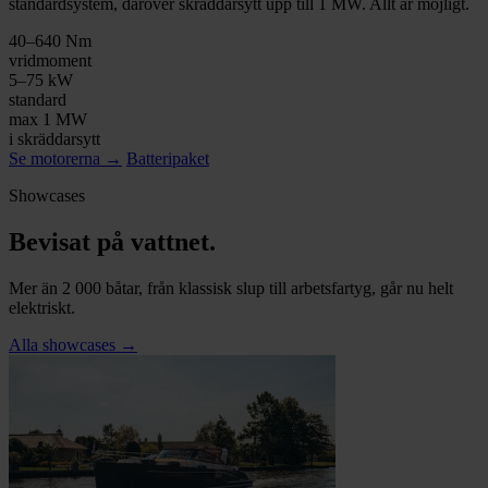
standardsystem, däröver skräddarsytt upp till 1 MW. Allt är möjligt.
40–640 Nm
vridmoment
5–75 kW
standard
max 1 MW
i skräddarsytt
Se motorerna
→
Batteripaket
Showcases
Bevisat på vattnet.
Mer än 2 000 båtar, från klassisk slup till arbetsfartyg, går nu helt
elektriskt.
Alla showcases
→