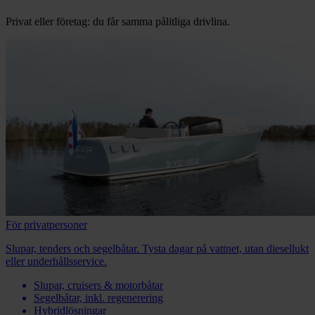
Privat eller företag: du får samma pålitliga drivlina.
För privatpersoner
Slupar, tenders och segelbåtar. Tysta dagar på vattnet, utan diesellukt
eller underhållsservice.
Slupar, cruisers & motorbåtar
Segelbåtar, inkl. regenerering
Hybridlösningar