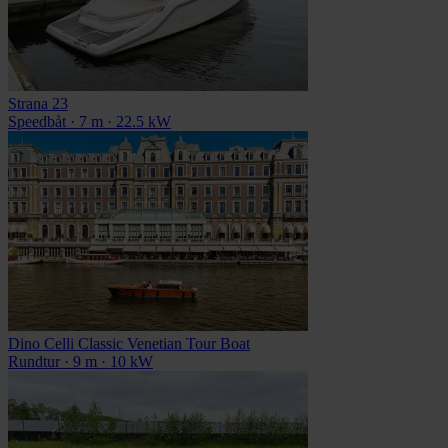
Strana 23
Speedbåt · 7 m · 22.5 kW
Dino Celli Classic Venetian Tour Boat
Rundtur · 9 m · 10 kW