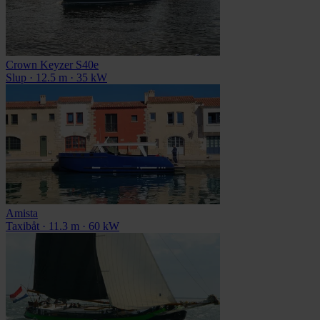
Crown Keyzer S40e
Slup · 12.5 m · 35 kW
Amista
Taxibåt · 11.3 m · 60 kW