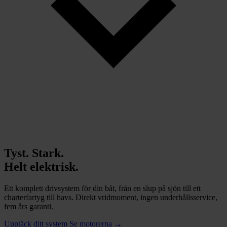
Tyst. Stark.
Helt elektrisk.
Ett komplett drivsystem för din båt, från en slup på sjön till ett
charterfartyg till havs. Direkt vridmoment, ingen underhållsservice,
fem års garanti.
Upptäck ditt system
Se motorerna
→