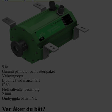
5 år
Garanti på motor och batteripaket
Viskningstyst
Ljudnivå vid marschfart
IP68
Helt saltvattenbeständig
2 000+
Ombyggda båtar i NL
Var åker du båt?