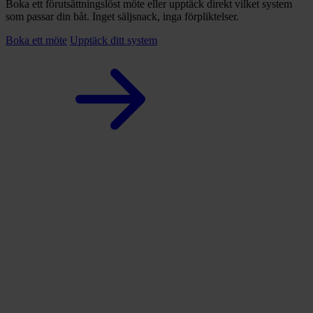
Boka ett förutsättningslöst möte eller upptäck direkt vilket system
som passar din båt. Inget säljsnack, inga förpliktelser.
Boka ett möte
Upptäck ditt system