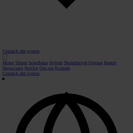
Upptäck ditt system
Motor
Slupar
Segelbåtar
Hybrid
Skräddarsytt
Företag
Batteri
Showcases
Service
Om oss
Kontakt
Upptäck ditt system