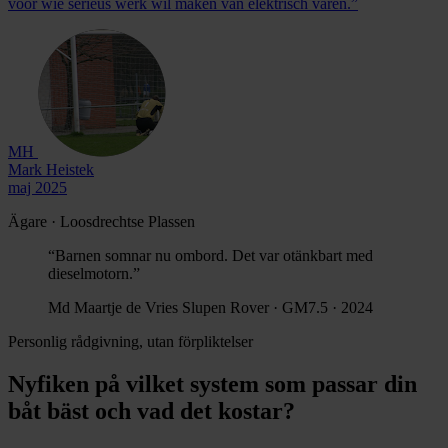
voor wie serieus werk wil maken van elektrisch varen.”
MH
Mark Heistek
maj 2025
Ägare · Loosdrechtse Plassen
“Barnen somnar nu ombord. Det var otänkbart med
dieselmotorn.”
Md
Maartje de Vries
Slupen Rover · GM7.5 · 2024
Personlig rådgivning, utan förpliktelser
Nyfiken på vilket system som passar din
båt bäst och vad det kostar?