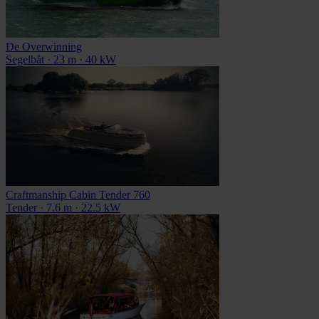
De Overwinning
Segelbåt · 23 m · 40 kW
Craftmanship Cabin Tender 760
Tender · 7.6 m · 22.5 kW