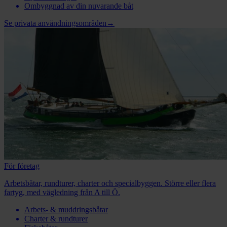
Ombyggnad av din nuvarande båt
Se privata användningsområden
→
För företag
Arbetsbåtar, rundturer, charter och specialbyggen. Större eller flera
fartyg, med vägledning från A till Ö.
Arbets- & muddringsbåtar
Charter & rundturer