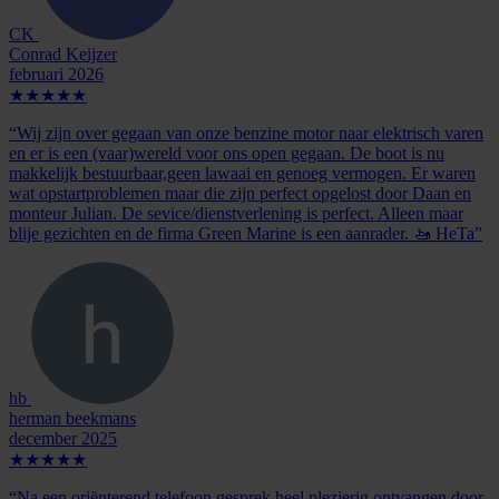
CK
Conrad Keijzer
februari 2026
★★★★★
“Wij zijn over gegaan van onze benzine motor naar elektrisch varen
en er is een (vaar)wereld voor ons open gegaan. De boot is nu
makkelijk bestuurbaar,geen lawaai en genoeg vermogen. Er waren
wat opstartproblemen maar die zijn perfect opgelost door Daan en
monteur Julian. De sevice/dienstverlening is perfect. Alleen maar
blije gezichten en de firma Green Marine is een aanrader. 🚤 HeTa”
hb
herman beekmans
december 2025
★★★★★
“Na een oriënterend telefoon gesprek heel plezierig ontvangen door