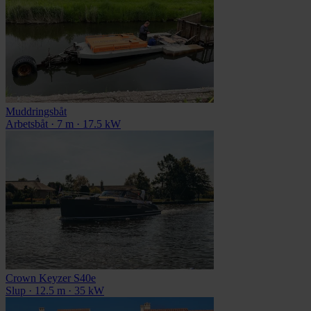
Muddringsbåt
Arbetsbåt · 7 m · 17.5 kW
Crown Keyzer S40e
Slup · 12.5 m · 35 kW