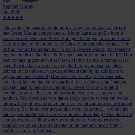
RM
Raphaël Morres
juni 2026
★★★★★
“De vorige eigenaar had mijn boot al omgebouwd naar elektrisch
met Green Marine componenten. (Motor, aansturing) De boot is
voorzien van deep cicle Power Safe gell batterijen, ook door Green
Marine geleverd. De motor is de 22kw, luchtgekoelde variant. Heb
de boot vanuit Rotterdam naar Almelo gevaren waarbij het systeem
regelmatig uitschakelde en ik dus geen aandrijving meer had(!). Heb
toen contact opgenomen met Green Marine die me, ondanks dat ik
geen directe klant was met veel geduld, stap voor stap begeleid
hebben in het oplossen van dit probleem (dat bij mijzelf bleek te
liggen, niet het systeem!) Hierdoor heb ik het systeem veel beter
leren begrijpen en hanteren waardoor ik een fantastische "maiden
voyage" naar Almelo heb volbracht. Green Marine was altijd
bereikbaar voor advies en mijn ervaring is dat ze staan voor hun
product. Ook opvallend was dat ze (nog) precies wisten om welke
inbouw het ging waardoor ze me zeer gericht van informatie konden
voorzien. Eea komt zeer persoonlijk over, erg prettig...:-) Ondanks
dat ik geen direkte klant was werd ik wel als zodanig behandeld wat
een grote geruststelling was voor onderweg. Voor expertise en
aankoop van nieuwe componenten in de toekomst is dit "mijn"
bedrijf. Carel Jan Heijmans.”