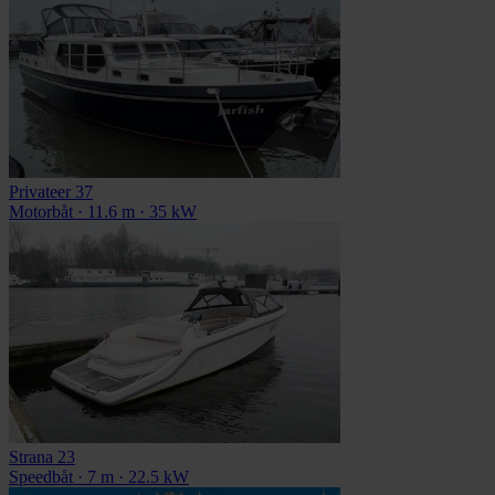
Privateer 37
Motorbåt · 11.6 m · 35 kW
Strana 23
Speedbåt · 7 m · 22.5 kW