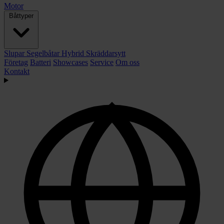
Motor
Båttyper
Slupar
Segelbåtar
Hybrid
Skräddarsytt
Företag
Batteri
Showcases
Service
Om oss
Kontakt