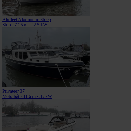
Alufleet Aluminium Sloep
Slup · 7.25 m · 22.5 kW
Privateer 37
Motorbåt · 11.6 m · 35 kW