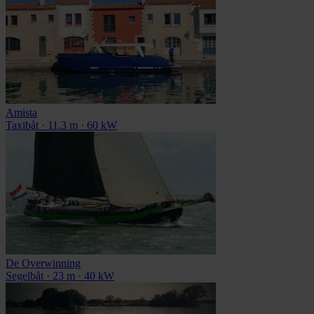
Amista
Taxibåt · 11.3 m · 60 kW
De Overwinning
Segelbåt · 23 m · 40 kW