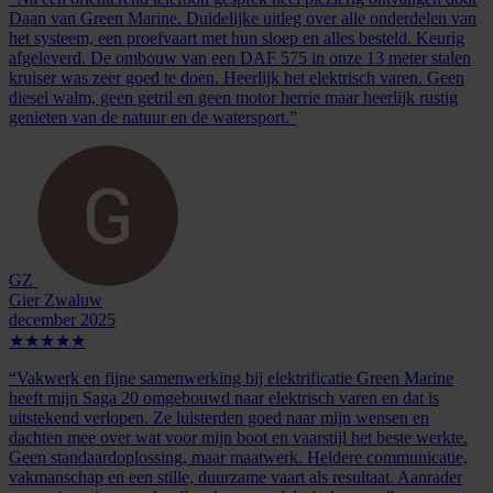
Daan van Green Marine. Duidelijke uitleg over alle onderdelen van
het systeem, een proefvaart met hun sloep en alles besteld. Keurig
afgeleverd. De ombouw van een DAF 575 in onze 13 meter stalen
kruiser was zeer goed te doen. Heerlijk het elektrisch varen. Geen
diesel walm, geen getril en geen motor herrie maar heerlijk rustig
genieten van de natuur en de watersport.”
GZ
Gier Zwaluw
december 2025
★★★★★
“Vakwerk en fijne samenwerking bij elektrificatie Green Marine
heeft mijn Saga 20 omgebouwd naar elektrisch varen en dat is
uitstekend verlopen. Ze luisterden goed naar mijn wensen en
dachten mee over wat voor mijn boot en vaarstijl het beste werkte.
Geen standaardoplossing, maar maatwerk. Heldere communicatie,
vakmanschap en een stille, duurzame vaart als resultaat. Aanrader