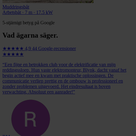
Muddringsbåt
Arbetsbåt · 7 m · 17.5 kW
5-stjärnigt betyg på Google
Vad ägarna säger.
★★★★★
4,9
44 Google-recensioner
★★★★★
“Een fijne en betrokken club voor de elektrificatie van mijn
reddingssloep. Hun vaste elektromonteur, Blynk, dacht vanaf het
begin actief mee en kwam met praktische oplossingen. De
communicatie verliep prettig en de ombouw is professioneel en
zonder problemen uitgevoerd. Het eindresultaat is boven
verwachting. Absoluut een aanrader!”